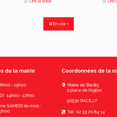
Lire la suite
Lire 
En voir +
s de la mairie
Coordonnées de la ma
16h00 › 19h00
Mairie de Bacilly
2 place de l'église
 : 14h00 › 17h00
50530 BACILLY
ème SAMEDI du mois :
12h00
Tél : 02 33 70 84 14