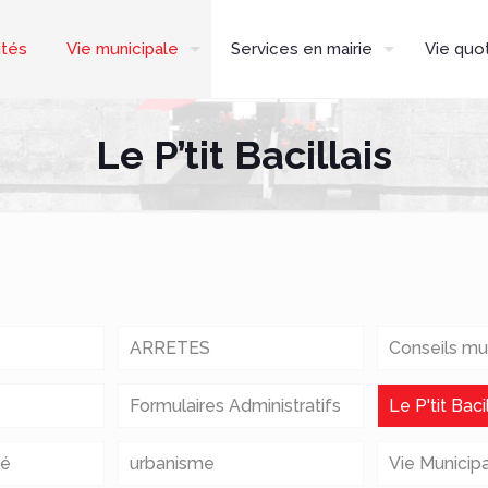
ités
Vie municipale
Services en mairie
Vie quo
Le P’tit Bacillais
ARRETES
Conseils mu
Formulaires Administratifs
Le P'tit Bacil
té
urbanisme
Vie Municip