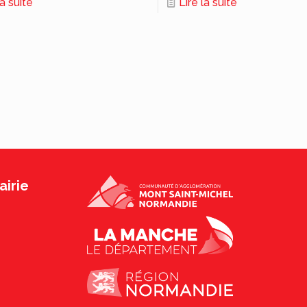
la suite
Lire la suite
irie