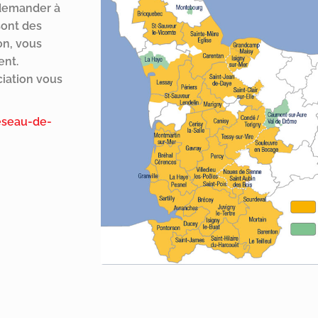
 demander à
sont des
on, vous
ent.
ciation vous
eseau-de-