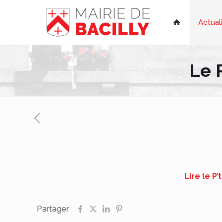
Actual

Le P
Lire le P’
Partager