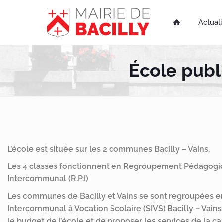
Actuali

École publ
L’école est située sur les 2 communes Bacilly – Vains.
Les 4 classes fonctionnent en Regroupement Pédagog
Intercommunal (R.P.I)
Les communes de Bacilly et Vains se sont regroupées e
Intercommunal à Vocation Scolaire (SIVS) Bacilly – Vains
le budget de l’école et de proposer les services de la ca