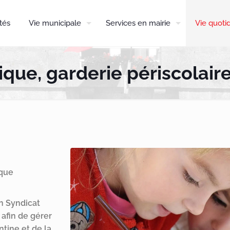
tés
Vie municipale
Services en mairie
Vie quoti
ique, garderie périscolaire
ique
n Syndicat
 afin de gérer
ntine et de la