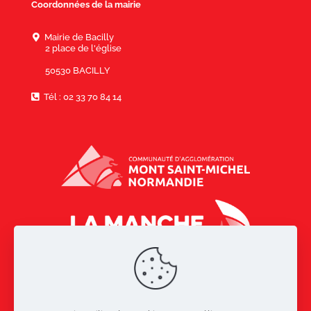
Coordonnées de la mairie
Mairie de Bacilly
2 place de l'église
50530 BACILLY
Tél : 02 33 70 84 14