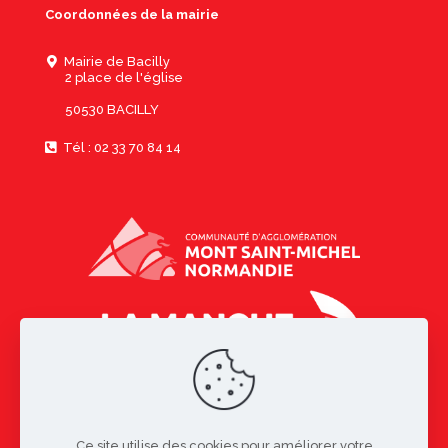
Coordonnées de la mairie
Mairie de Bacilly
2 place de l'église
50530 BACILLY
Tél : 02 33 70 84 14
Ce site utilise des cookies pour améliorer votre