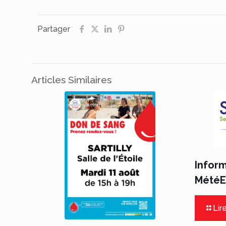
Partager
Articles Similaires
Infor
MétéEa
Lire