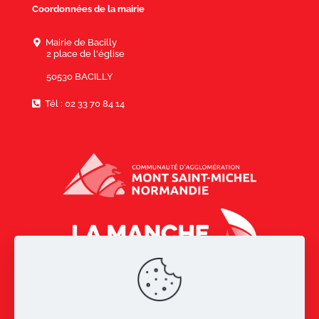
Coordonnées de la mairie
Mairie de Bacilly
2 place de l'église
50530 BACILLY
Tél : 02 33 70 84 14