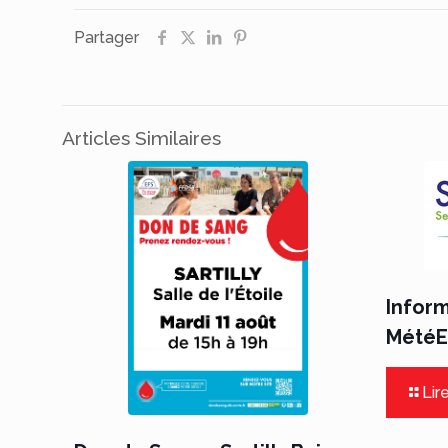
Partager
Articles Similaires
Infor
MétéEa
Lire