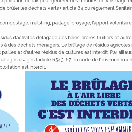
a pollution de l’air, peut générer des troubles de voisinage 
it de brûler les déchets verts ( article 84 du règlement Sanitai
(compostage, mulshing, paillage, broyage, l’apport volontair
ésidus d’activités d’élagage des haies, arbres fruitiers et aut
lés à des déchets ménagers. Le brûlage de résidus agricoles 
ailles et d’autres résidus de cultures est interdit. Par ailleur
ballages usagés (article R543-67 du code de l’environnemen
oitation est interdit.