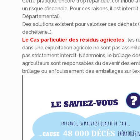
Cette pratique, encore trop répandue, contribue à l
un risque d’incendie. Pour ces raisons, il est interd
Départemental).
Des solutions existent pour valoriser ces déchets 
déchèterie…).
Le Cas particulier des résidus agricoles
: les r
dans une exploitation agricole ne sont pas assimi
pas strictement interdit. Néanmoins, le brûlage des p
agriculteurs sont responsables du devenir des em
brûlage ou enfouissement des emballages sur l’expl