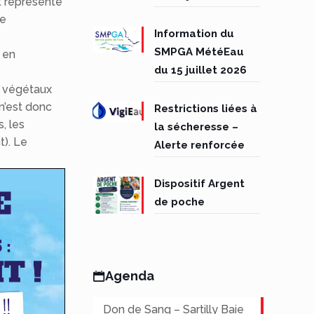
et représente
re
Information du
SMPGA MétéEau
e en
du 15 juillet 2026
re végétaux
n’est donc
Restrictions liées à
s, les
la sécheresse –
t). Le
Alerte renforcée
Dispositif Argent
de poche
Agenda
Don de Sang – Sartilly Baie