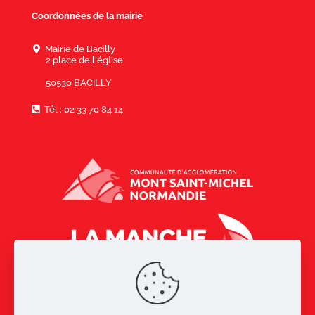
Coordonnées de la mairie
Mairie de Bacilly
2 place de l'église
50530 BACILLY
Tél : 02 33 70 84 14