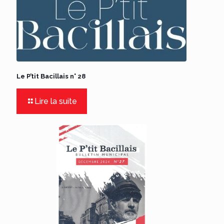
Le P’tit Bacillais n° 28
Lire la suite