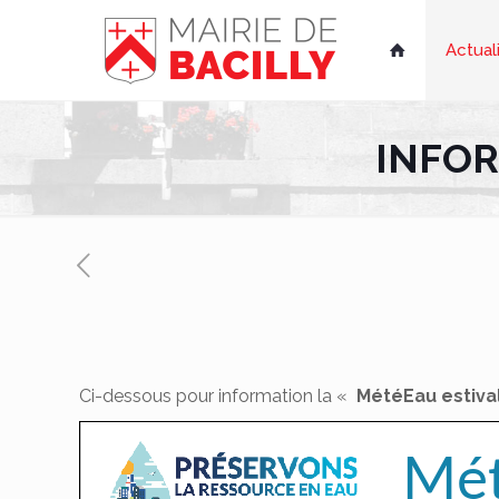
Actual

INFOR
Ci-dessous pour information la «
MétéEau estiva