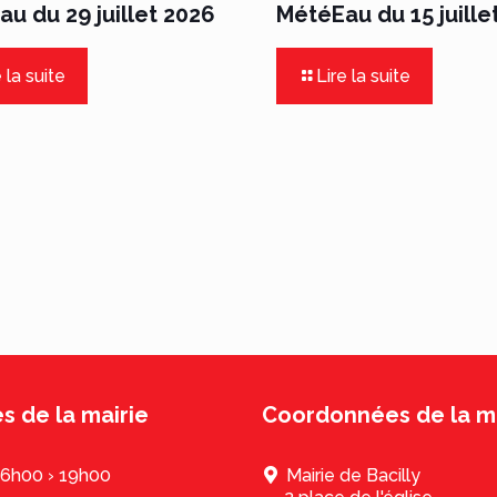
u du 29 juillet 2026
MétéEau du 15 juille
 la suite
Lire la suite
s de la mairie
Coordonnées de la ma
16h00 › 19h00
Mairie de Bacilly