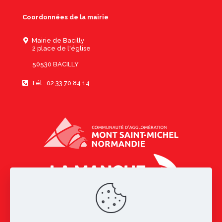
Coordonnées de la mairie
Mairie de Bacilly
2 place de l'église
50530 BACILLY
Tél : 02 33 70 84 14