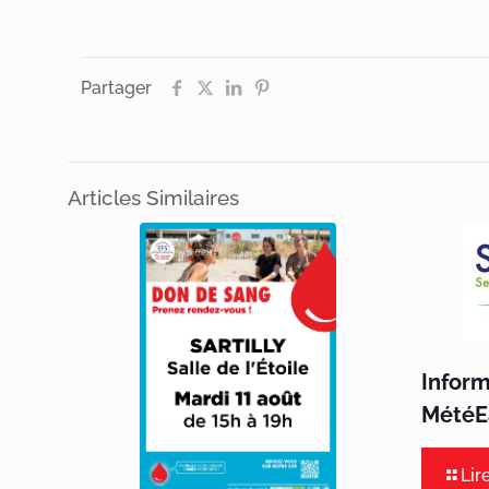
Partager
Articles Similaires
Infor
MétéEa
Lir