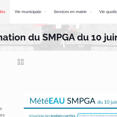
tés
Vie municipale
Services en mairie
Vie quoti
mation du SMPGA du 10 jui
a
les