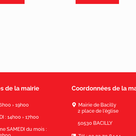
s de la mairie
Coordonnées de la ma
16h00 › 19h00
Mairie de Bacilly
2 place de l'église
 : 14h00 › 17h00
50530 BACILLY
ème SAMEDI du mois :
12h00