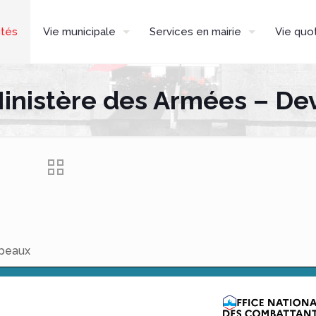
ités
Vie municipale
Services en mairie
Vie quo
nistère des Armées – Dev
apeaux