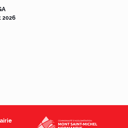
GA
t 2026
irie