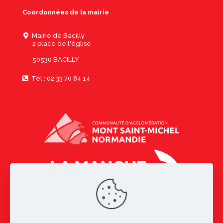
Coordonnées de la mairie
Mairie de Bacilly
2 place de l'église
50530 BACILLY
Tél : 02 33 70 84 14