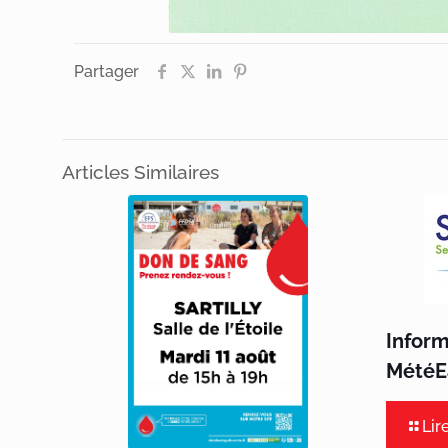
Partager
Articles Similaires
Infor
MétéEa
Lir