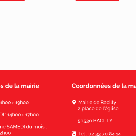
s de la mairie
Coordonnées de la ma
16h00 › 19h00
Mairie de Bacilly
2 place de l'église
 : 14h00 › 17h00
50530 BACILLY
ème SAMEDI du mois :
12h00
Tél : 02 33 70 84 14