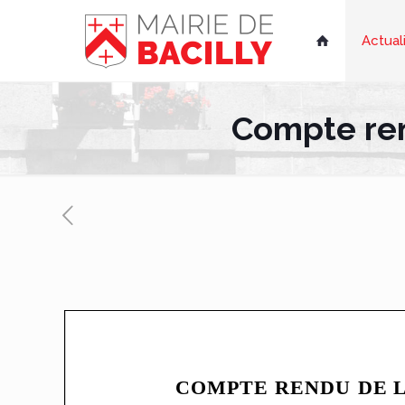
Actual

Compte ren