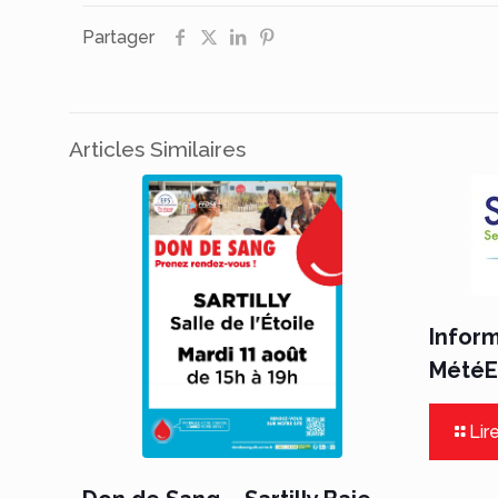
Partager
Articles Similaires
Infor
MétéEa
Lire