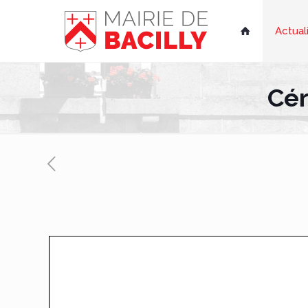
Actual

Cér