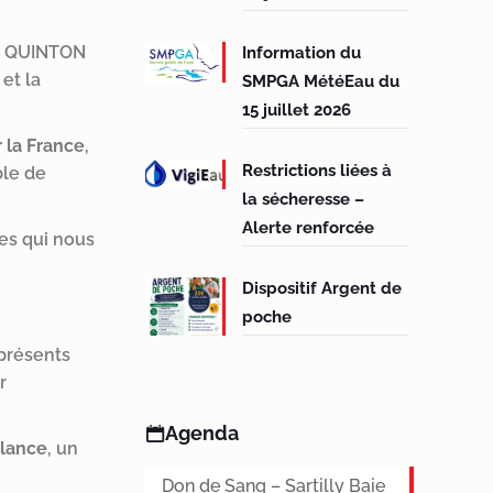
re QUINTON
Information du
et la
SMPGA MétéEau du
15 juillet 2026
 la France
,
Restrictions liées à
ble de
la sécheresse –
Alerte renforcée
nes qui nous
Dispositif Argent de
poche
présents
r
Agenda
ilance
, un
Don de Sang – Sartilly Baie