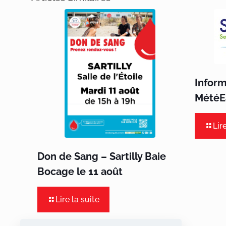
Infor
MétéEa
Lir
Don de Sang – Sartilly Baie
Bocage le 11 août
Lire la suite